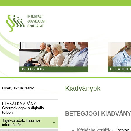
BETEGJOG
ELLÁTOT
Kiadványok
Hírek, aktualitások
PLAKÁTKAMPÁNY -
Gyermekjogok a digitális
térben
BETEGJOGI KIADVÁNY
Tájékoztatók, hasznos
információk
Kórházba kerülök -
Hogyan k