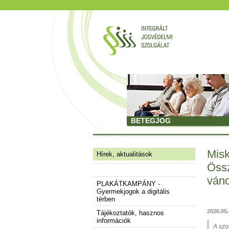
BETEGJOG
Misk
Hírek, aktualitások
Össz
vánd
PLAKÁTKAMPÁNY -
Gyermekjogok a digitális
térben
2026.05.
Tájékoztatók, hasznos
információk
A szo