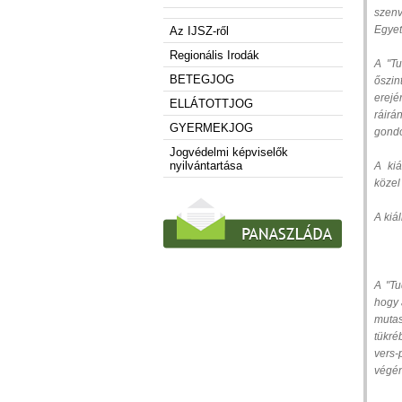
szenv
Egyet
Az IJSZ-ről
Regionális Irodák
A "Tu
BETEGJOG
őszin
erejé
ELLÁTOTTJOG
ráir
GYERMEKJOG
gondo
Jogvédelmi képviselők
nyilvántartása
A kiá
közel
A kiá
A "Tu
hogy 
mutas
tükré
vers-
végén