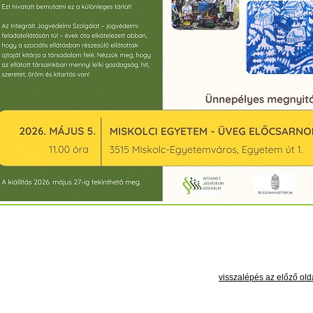
visszalépés az előző old