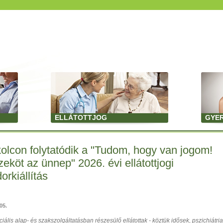
ELLÁTOTTJOG
GYE
olcon folytatódik a "Tudom, hogy van jogom!
eköt az ünnep" 2026. évi ellátottjogi
orkiállítás
05.
ciális alap- és szakszolgáltatásban részesülő ellátottak - köztük idősek, pszichiátria