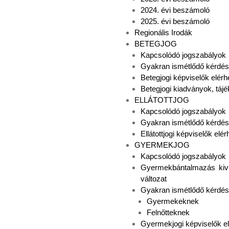
2024. évi beszámoló
2025. évi beszámoló
Regionális Irodák
BETEGJOG
Kapcsolódó jogszabályok
Gyakran ismétlődő kérdé
Betegjogi képviselők elérh
Betegjogi kiadványok, tájé
ELLÁTOTTJOG
Kapcsolódó jogszabályok
Gyakran ismétlődő kérdé
Ellátottjogi képviselők elé
GYERMEKJOG
Kapcsolódó jogszabályok
Gyermekbántalmazás kivi
változat
Gyakran ismétlődő kérdé
Gyermekeknek
Felnőtteknek
Gyermekjogi képviselők el