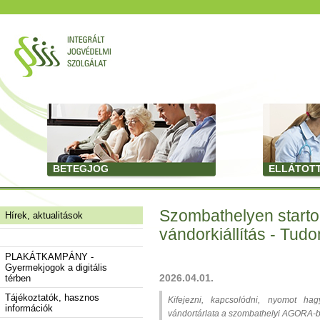
BETEGJOG
ELLÁTOT
Szombathelyen startolt 
Hírek, aktualitások
vándorkiállítás - Tud
PLAKÁTKAMPÁNY -
Gyermekjogok a digitális
2026.04.01.
térben
Tájékoztatók, hasznos
Kifejezni, kapcsolódni, nyomot hag
információk
vándortárlata a szombathelyi AGORA-