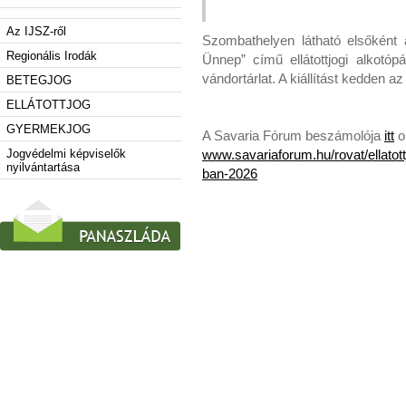
Az IJSZ-ről
Szombathelyen látható elsőként
Regionális Irodák
Ünnep” című ellátottjogi alkotópá
vándortárlat. A kiállítást kedden
BETEGJOG
ELLÁTOTTJOG
GYERMEKJOG
A Savaria Fórum beszámolója
itt
o
Jogvédelmi képviselők
www.savariaforum.hu/rovat/ellatott
nyilvántartása
ban-2026