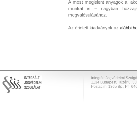
A most megjelent anyagok a lako
munkát is – nagyban hozzájá
megvalósulásához.
Az érintett kiadványok az
alábbi h
Integrált Jogvédelmi Szolgá
1134 Budapest, Tüzér u. 33
Postacím: 1365 Bp., Pf.: 646