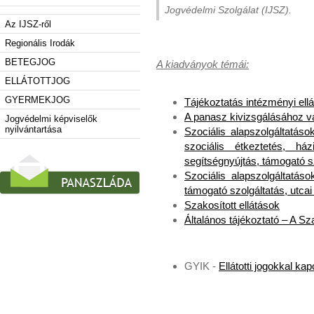
Jogvédelmi Szolgálat (IJSZ).
Az IJSZ-ről
Regionális Irodák
BETEGJOG
A kiadványok témái:
ELLÁTOTTJOG
GYERMEKJOG
Tájékoztatás intézményi ell
A panasz kivizsgálásához va
Jogvédelmi képviselők
nyilvántartása
Szociális alapszolgáltatáso
szociális étkeztetés, ház
segítségnyújtás, támogató s
Szociális alapszolgáltatáso
támogató szolgáltatás, utcai
Szakosított ellátások
Általános tájékoztató – A S
GYIK -
Ellátotti jogokkal k