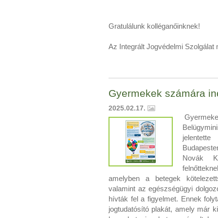
Gratulálunk kolléganőinknek!
Az Integrált Jogvédelmi Szolgálat
Gyermekek számára ind
2025.02.17.
Gyermekek 
Belügymini
jelentett
Budapesten
Novák Kri
felnőttekn
amelyben a betegek kötelezetts
valamint az egészségügyi dolgozók
hívták fel a figyelmet. Ennek fol
jogtudatósító plakát, amely már k