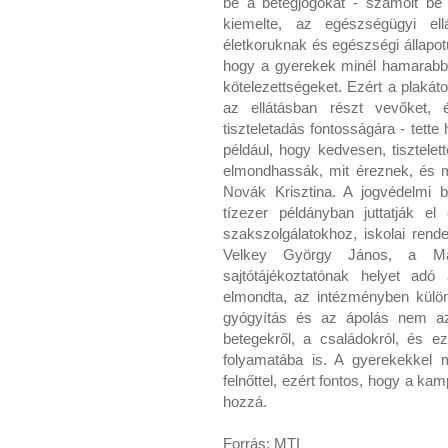
be a betegjogokat - számolt be 
kiemelte, az egészségügyi el
életkoruknak és egészségi állapot
hogy a gyerekek minél hamarabb 
kötelezettségeket. Ezért a plakát
az ellátásban részt vevőket, 
tiszteletadás fontosságára - tett
például, hogy kedvesen, tisztelet
elmondhassák, mit éreznek, és me
Novák Krisztina. A jogvédelmi b
tízezer példányban juttatják e
szakszolgálatokhoz, iskolai ren
Velkey György János, a Ma
sajtótájékoztatónak helyet adó
elmondta, az intézményben külön
gyógyítás és az ápolás nem az
betegekről, a családokról, és e
folyamatába is. A gyerekekkel 
felnőttel, ezért fontos, hogy a ka
hozzá.
Forrás: MTI