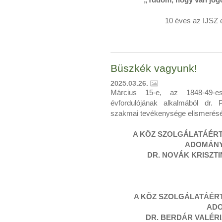
10 éves az IJSZ e
Büszkék vagyunk!
2025.03.26.
Március 15-e, az 1848-49-e
évfordulójának alkalmából dr. 
szakmai tevékenysége elismerésé
A KÖZ SZOLGÁLATÁÉR
ADOMÁN
DR. N
OVÁK KRISZTIN
A KÖZ SZOLGÁLATÁÉR
AD
DR. BERDÁR VALÉRIA 