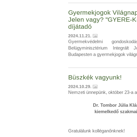
Gyermekjogok Világna
Jelen vagy? "GYERE-
díjátadó
2024.11.21.
Gyermekvédelmi gondoskod
Belügyminisztérium Integrált
Budapesten a gyermekjogok világn
Büszkék vagyunk!
2024.10.29.
Nemzeti ünnepünk, október 23-a al
Dr. Tombor Júlia Kl
kiemelkedő szakmai
Gratulálunk kolléganőnknek!