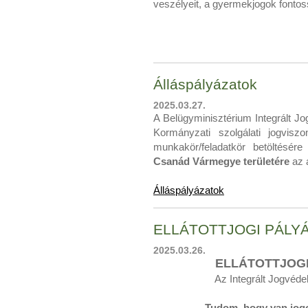
veszélyeit, a gyermekjogok fonto
Álláspályázatok
2025.03.27.
A Belügyminisztérium Integrált Jo
Kormányzati szolgálati jogvisz
munkakör/feladatkör betöltésér
Csanád Vármegye területére
az a
Álláspályázatok
ELLÁTOTTJOGI PÁLYÁ
2025.03.26.
ELLÁTOTTJOGI
Az Integrált Jogvédel
„Tudom, hogy van jogo