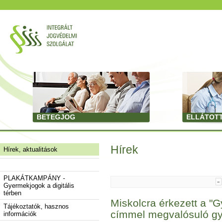
BETEGJOG
ELLÁTOT
Hírek
Hírek, aktualitások
PLAKÁTKAMPÁNY -
«
Gyermekjogok a digitális
térben
Miskolcra érkezett a "G
Tájékoztatók, hasznos
címmel megvalósuló gye
információk