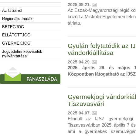
2025.05.21.
Az Észak-Magyarországi régió köz
Az IJSZ-ről
között a Miskolci Egyetemen teki
Regionális Irodák
tárlata.
BETEGJOG
ELLÁTOTTJOG
GYERMEKJOG
Gyulán folytatódik az 
Jogvédelmi képviselők
vándorkiállítása
nyilvántartása
2025.04.29.
2025. április 29. és május 
Központban látogatható az IJSZ 
Gyermekjogi vándorkiállí
Tiszavasvári
2025.04.07.
Elindult az IJSZ gyermekjogi 
Tiszavasváriban 2025. április 7 és
ami a gyermekek szemüvegén k