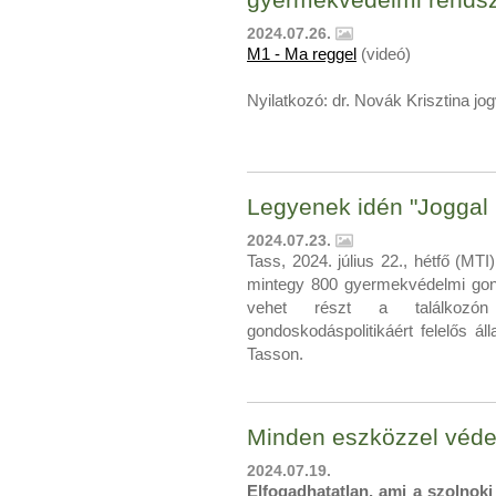
gyermekvédelmi rendsz
2024.07.26.
M1 - Ma reggel
(videó)
Nyilatkozó: dr. Novák Krisztina jo
Legyenek idén "Joggal
2024.07.23.
Tass, 2024. július 22., hétfő (MTI
mintegy 800 gyermekvédelmi gon
vehet részt a találkozó
gondoskodáspolitikáért felelős á
Tasson.
Minden eszközzel véden
2024.07.19.
Elfogadhatatlan, ami a szolnoki 