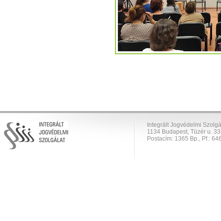
Integrált Jogvédelmi Szolgá
1134 Budapest, Tüzér u. 33
Postacím: 1365 Bp., Pf.: 646