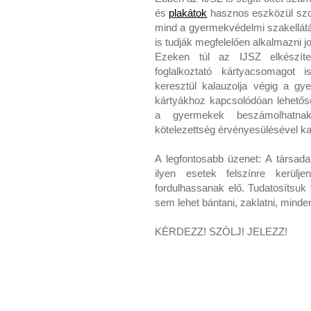
és
plakátok
hasznos eszközül szo
mind a gyermekvédelmi szakellát
is tudják megfelelően alkalmazni jo
Ezeken túl az IJSZ elkészí
foglalkoztató kártyacsomagot i
keresztül kalauzolja végig a g
kártyákhoz kapcsolódóan lehető
a gyermekek beszámolhatnak 
kötelezettség érvényesülésével ka
A legfontosabb üzenet: A társad
ilyen esetek felszínre kerül
fordulhassanak elő. Tudatosítsuk
sem lehet bántani, zaklatni, minde
KÉRDEZZ! SZÓLJ! JELEZZ!