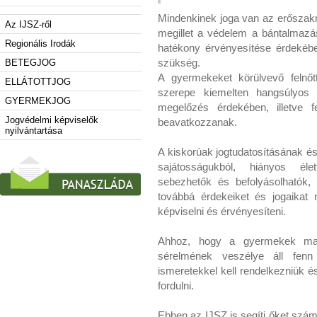
Mindenkinek joga van az erősza
Az IJSZ-ről
megillet a védelem a bántalmaz
Regionális Irodák
hatékony érvényesítése érdekéb
szükség.
BETEGJOG
A gyermekeket körülvevő felnőt
ELLÁTOTTJOG
szerepe kiemelten hangsúlyos
GYERMEKJOG
megelőzés érdekében, illetve 
Jogvédelmi képviselők
beavatkozzanak.
nyilvántartása
A kiskorúak jogtudatosításának és
sajátosságukból, hiányos élet
sebezhetők és befolyásolhatók,
továbbá érdekeiket és jogaikat 
képviselni és érvényesíteni.
Ahhoz, hogy a gyermekek maguk
sérelmének veszélye áll fenn
ismeretekkel kell rendelkezniük é
fordulni.
Ebben az IJSZ is segíti őket szám