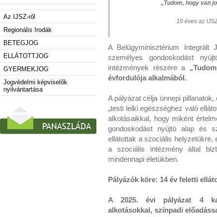
„Tudom, hogy van jo
Az IJSZ-ről
10 éves az IJSZ
Regionális Irodák
BETEGJOG
A Belügyminisztérium Integrált 
ELLÁTOTTJOG
személyes gondoskodást nyújtó 
intézmények részére a
„Tudom,
GYERMEKJOG
évfordulója alkalmából.
Jogvédelmi képviselők
nyilvántartása
A pályázat célja ünnepi pillanato
„testi lelki egészséghez való elláto
alkotásaikkal, hogy miként értel
gondoskodást nyújtó alap és sz
ellátottak a szociális helyzetükre,
a szociális intézmény által bizt
mindennapi életükben.
Pályázók köre: 14 év feletti ell
A 2025. évi pályázat 4 kat
alkotásokkal, színpadi előadás