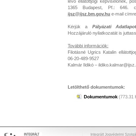
lévő ellátottjogi képviselőnek, p
1365 Budapest, Pf.: 646. c
ijsz@ijsz.bm.gov.hu
e-mail címre
Kérjük a
Pályázati Adatlapo
Hozzájáruló nyilatkozatát is juttas
További információk:
Filotásné Ugrics Katalin ellátottj
06-20-489-9527
Kalmár Ildikó – ildiko.kalmar@ijs
Letölthető dokumentumok:
Dokumentumok
(773.31 
Integrált Jogvédelmi Szolgá