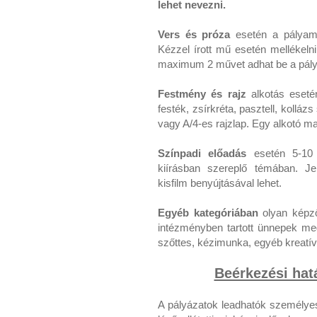
lehet nevezni.
Vers és próza
esetén a pályamű
Kézzel írott mű esetén mellékelni
maximum 2 művet adhat be a pályá
Festmény és rajz
alkotás esetén
festék, zsírkréta, pasztell, kollá
vagy A/4-es rajzlap. Egy alkotó 
Színpadi előadás
esetén 5-10 
kiírásban szereplő témában. Jel
kisfilm benyújtásával lehet.
Egyéb kategóriában
olyan képző
intézményben tartott ünnepek meg
szőttes, kézimunka, egyéb kreatív
Beérkezési hatá
A pályázatok leadhatók személyese