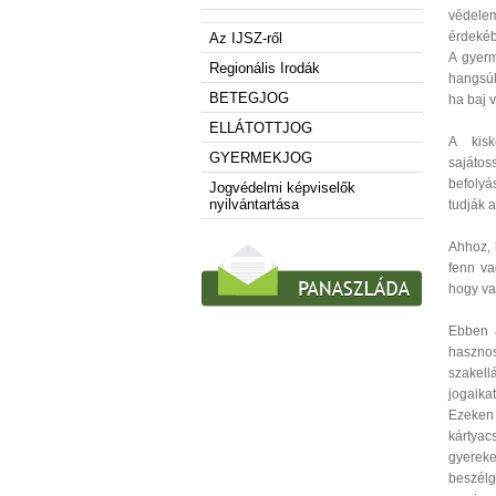
védele
érdekéb
Az IJSZ-ről
A gyerm
Regionális Irodák
hangsúl
BETEGJOG
ha baj 
ELLÁTOTTJOG
A kisk
GYERMEKJOG
sajáto
befolyá
Jogvédelmi képviselők
nyilvántartása
tudják a
Ahhoz, 
fenn va
hogy van
Ebben a
haszno
szakel
jogaikat
Ezeken
kártyac
gyerek
beszélg