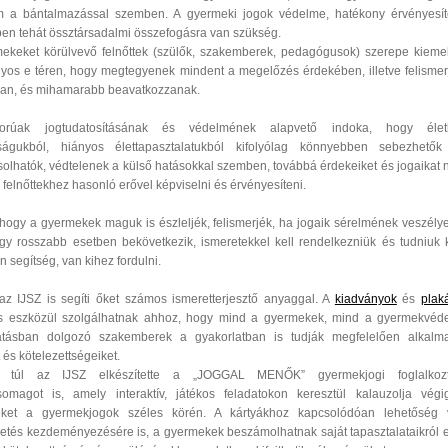
m a bántalmazással szemben. A gyermeki jogok védelme, hatékony érvényesí
en tehát össztársadalmi összefogásra van szükség.
ekeket körülvevő felnőttek (szülők, szakemberek, pedagógusok) szerepe kieme
yos e téren, hogy megtegyenek mindent a megelőzés érdekében, illetve felismer
van, és mihamarabb beavatkozzanak.
orúak jogtudatosításának és védelmének alapvető indoka, hogy életk
sságukból, hiányos élettapasztalatukból kifolyólag könnyebben sebezhető
solhatók, védtelenek a külső hatásokkal szemben, továbbá érdekeiket és jogaikat
 felnőttekhez hasonló erővel képviselni és érvényesíteni.
hogy a gyermekek maguk is észleljék, felismerjék, ha jogaik sérelmének veszélye
gy rosszabb esetben bekövetkezik, ismeretekkel kell rendelkezniük és tudniuk k
 segítség, van kihez fordulni.
z IJSZ is segíti őket számos ismeretterjesztő anyaggal. A
kiadványok
és
plak
s eszközül szolgálhatnak ahhoz, hogy mind a gyermekek, mind a gyermekvéd
látásban dolgozó szakemberek a gyakorlatban is tudják megfelelően alkalm
 és kötelezettségeiket.
 túl az IJSZ elkészítette a „JOGGAL MENŐK” gyermekjogi foglalkozt
somagot is, amely interaktív, játékos feladatokon keresztül kalauzolja vég
eket a gyermekjogok széles körén. A kártyákhoz kapcsolódóan lehetőség 
etés kezdeményezésére is, a gyermekek beszámolhatnak saját tapasztalataikról 