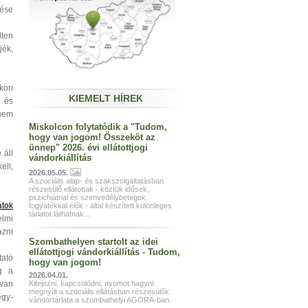
tése
lten
jék,
ori
KIEMELT HÍREK
k és
 nem
Miskolcon folytatódik a "Tudom,
hogy van jogom! Összeköt az
ünnep" 2026. évi ellátottjogi
 áll
vándorkiállítás
ell,
2026.05.05.
A szociális alap- és szakszolgáltatásban
részesülő ellátottak - köztük idősek,
pszichiátriai és szenvedélybetegek,
átok
fogyatékkal élők - által készített különleges
tárlatot láthatnak...
elmi
azni
Szombathelyen startolt az idei
ellátottjogi vándorkiállítás - Tudom,
ató
hogy van jogom!
ig a
2026.04.01.
Kifejezni, kapcsolódni, nyomot hagyni:
van
megnyílt a szociális ellátásban részesülők
egy-
vándortárlata a szombathelyi AGORA-ban.