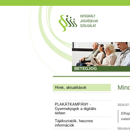
BETEGJOG
Mind
Hírek, aktualitások
PLAKÁTKAMPÁNY -
2024.07.
Gyermekjogok a digitális
térben
Elfog
valam
Tájékoztatók, hasznos
információk
Minden