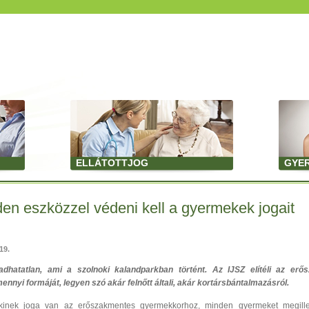
ELLÁTOTTJOG
GYE
en eszközzel védeni kell a gyermekek jogait
19.
adhatatlan, ami a szolnoki kalandparkban történt. Az IJSZ elítéli az erő
ennyi formáját, legyen szó akár felnőtt általi, akár kortársbántalmazásról.
kinek joga van az erőszakmentes gyermekkorhoz, minden gyermeket megille