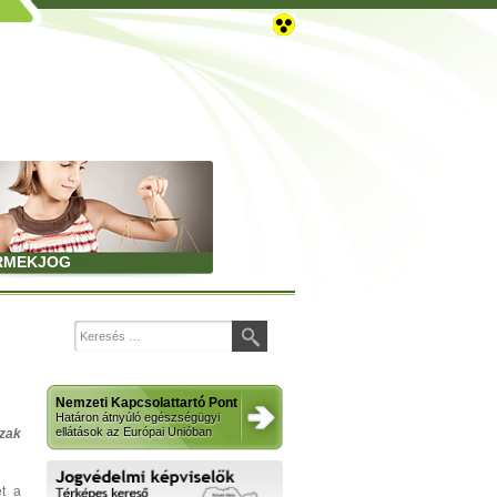
RMEKJOG
Nemzeti Kapcsolattartó Pont
Határon átnyúló egészségügyi
ellátások az Európai Unióban
szak
t a