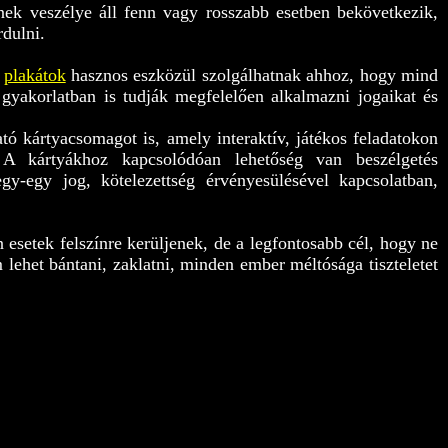
nek veszélye áll fenn vagy rosszabb esetben bekövetkezik,
rdulni.
s
plakátok
hasznos eszközül szolgálhatnak ahhoz, hogy mind
yakorlatban is tudják megfelelően alkalmazni jogaikat és
 kártyacsomagot is, amely interaktív, játékos feladatokon
 A kártyákhoz kapcsolódóan lehetőség van beszélgetés
gy-egy jog, kötelezettség érvényesülésével kapcsolatban,
 esetek felszínre kerüljenek, de a legfontosabb cél, hogy ne
 lehet bántani, zaklatni, minden ember méltósága tiszteletet