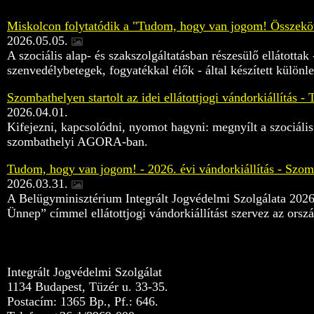
Miskolcon folytatódik a "Tudom, hogy van jogom! Összeköt a
2026.05.05.
A szociális alap- és szakszolgáltatásban részesülő ellátottak 
szenvedélybetegek, fogyatékkal élők - által készített különleg
Szombathelyen startolt az idei ellátottjogi vándorkiállítás
2026.04.01.
Kifejezni, kapcsolódni, nyomot hagyni: megnyílt a szociális 
szombathelyi AGORA-ban.
Tudom, hogy van jogom! - 2026. évi vándorkiállítás - Szom
2026.03.31.
A Belügyminisztérium Integrált Jogvédelmi Szolgálata 20
Ünnep” címmel ellátottjogi vándorkiállítást szervez az orsz
Integrált Jogvédelmi Szolgálat
1134 Budapest, Tüzér u. 33-35.
Postacím: 1365 Bp., Pf.: 646.