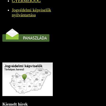
GYERMEKJOG
Jogvédelmi képviselők
nyilvántartása
Kiemelt hírek