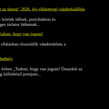
z ünnep" 2026. évi ellátottjogi vándorkiállítás
- köztük idősek, pszichiátriai és
es tárlatot láthatnak...
 - Tudom, hogy van jogom!
ellátásban részesülők vándortárlata a
bathely
26 évben „Tudom, hogy van jogom! Összeköt az
ág különböző pontjain...