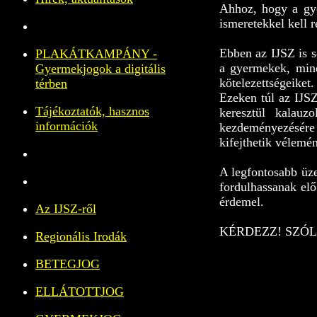
Ahhoz, hogy a gye
ismeretekkel kell r
Ebben az IJSZ is s
PLAKÁTKAMPÁNY -
a gyermekek, mind
Gyermekjogok a digitális
kötelezettségeiket.
térben
Ezeken túl az IJS
Tájékoztatók, hasznos
keresztül kalauz
információk
kezdeményezésére 
kifejthetik vélemé
A legfontosabb üze
fordulhassanak elő
érdemel.
Az IJSZ-ről
KÉRDEZZ! SZÓLJ
Regionális Irodák
BETEGJOG
ELLÁTOTTJOG