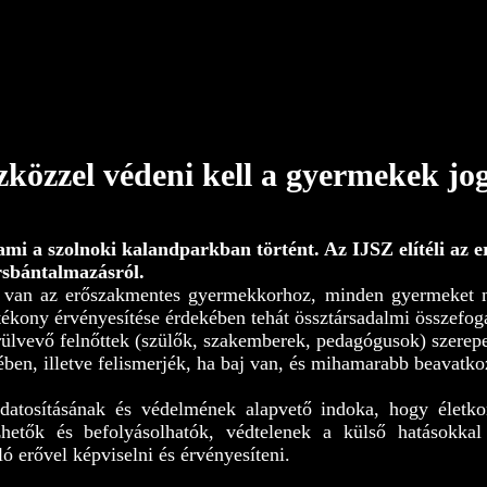
közzel védeni kell a gyermekek jog
ami a szolnoki kalandparkban történt. Az IJSZ elítéli az e
ársbántalmazásról.
 van az erőszakmentes gyermekkorhoz, minden gyermeket m
ékony érvényesítése érdekében tehát össztársadalmi összefog
ülvevő felnőttek (szülők, szakemberek, pedagógusok) szerep
ben, illetve felismerjék, ha baj van, és mihamarabb beavatk
datosításának és védelmének alapvető indoka, hogy életkori
hetők és befolyásolhatók, védtelenek a külső hatásokka
ó erővel képviselni és érvényesíteni.