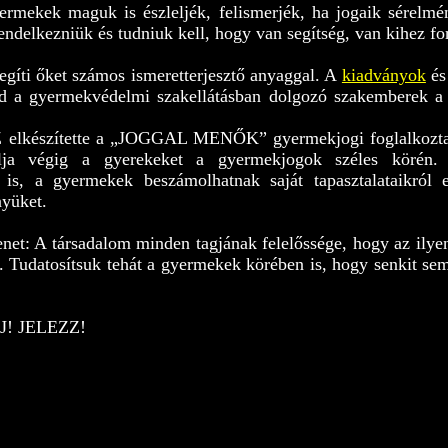
rmekek maguk is észleljék, felismerjék, ha jogaik sérelmé
endelkezniük és tudniuk kell, hogy van segítség, van kihez fo
egíti őket számos ismeretterjesztő anyaggal. A
kiadványok
é
 a gyermekvédelmi szakellátásban dolgozó szakemberek a g
Z elkészítette a „JOGGAL MENŐK” gyermekjogi foglalkoztató
olja végig a gyerekeket a gyermekjogok széles körén.
is, a gyermekek beszámolhatnak saját tapasztalataikról e
nyüket.
net: A társadalom minden tagjának felelőssége, hogy az ilyen
. Tudatosítsuk tehát a gyermekek körében is, hogy senkit sem
! JELEZZ!