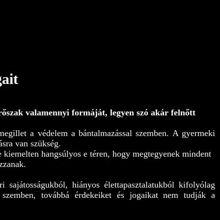
ait
rőszak valamennyi formáját, legyen szó akár felnőtt
egillet a védelem a bántalmazással szemben. A gyermeki
ásra van szükség.
e kiemelten hangsúlyos e téren, hogy megtegyenek mindent
ozzanak.
 sajátosságukból, hiányos élettapasztalatukból kifolyólag
l szemben, továbbá érdekeiket és jogaikat nem tudják a