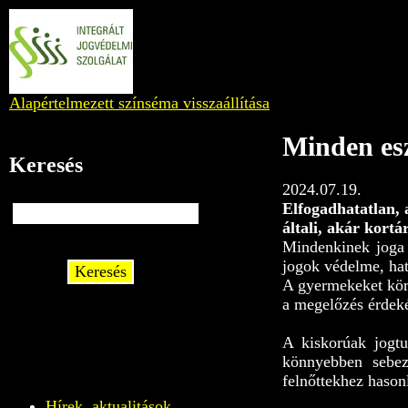
Alapértelmezett színséma visszaállítása
Minden esz
Keresés
2024.07.19.
Elfogadhatatlan, 
általi, akár kort
Mindenkinek joga
jogok védelme, hat
Keresés
A gyermekeket kör
a megelőzés érdeké
A kiskorúak jogtu
könnyebben sebez
felnőttekhez hasonl
Hírek, aktualitások