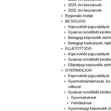
2024. évi beszámoló
2025. évi beszámoló
Regionális Irodák
BETEGJOG
Kapcsolódó jogszabályok
Gyakran ismétlődő kérdé
Betegjogi képviselők elérh
Betegjogi kiadványok, tájé
ELLÁTOTTJOG
Kapcsolódó jogszabályok
Gyakran ismétlődő kérdé
Ellátottjogi képviselők elé
GYERMEKJOG
Kapcsolódó jogszabályok
Gyermekbántalmazás kivi
változat
Gyakran ismétlődő kérdé
Gyermekeknek
Felnőtteknek
Gyermekjogi képviselők el