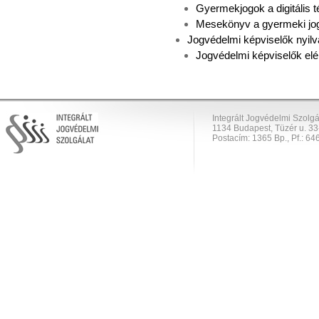
Gyermekjogok a digitális t
Mesekönyv a gyermeki jog
Jogvédelmi képviselők nyilv
Jogvédelmi képviselők elé
Integrált Jogvédelmi Szolgá
1134 Budapest, Tüzér u. 33
Postacím: 1365 Bp., Pf.: 646