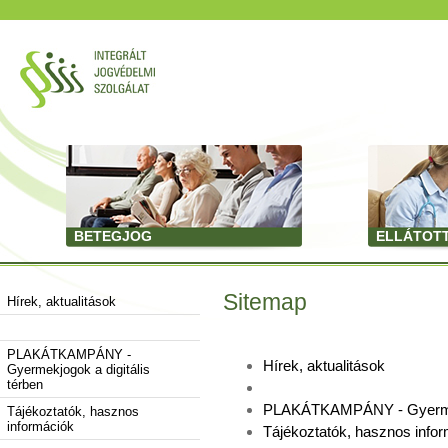
BETEGJOG
ELLÁTOT
Sitemap
Hírek, aktualitások
PLAKÁTKAMPÁNY -
Hírek, aktualitások
Gyermekjogok a digitális
térben
PLAKÁTKAMPÁNY - Gyermekj
Tájékoztatók, hasznos
információk
Tájékoztatók, hasznos info