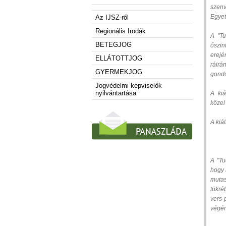
szenv
Egyet
Az IJSZ-ről
Regionális Irodák
A "Tu
BETEGJOG
őszin
erejé
ELLÁTOTTJOG
ráir
GYERMEKJOG
gondo
Jogvédelmi képviselők
nyilvántartása
A kiá
közel
A kiá
A "Tu
hogy 
mutas
tükré
vers-
végén