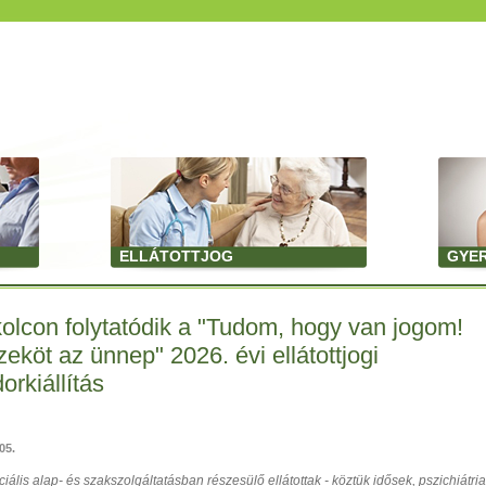
ELLÁTOTTJOG
GYE
olcon folytatódik a "Tudom, hogy van jogom!
eköt az ünnep" 2026. évi ellátottjogi
orkiállítás
05.
ciális alap- és szakszolgáltatásban részesülő ellátottak - köztük idősek, pszichiátria