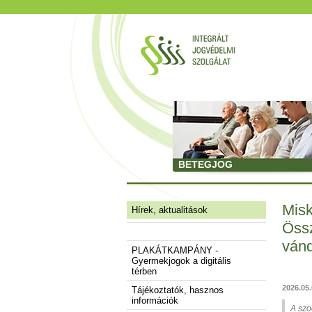
BETEGJOG
Misk
Hírek, aktualitások
Össz
vánd
PLAKÁTKAMPÁNY -
Gyermekjogok a digitális
térben
2026.05.
Tájékoztatók, hasznos
információk
A szo