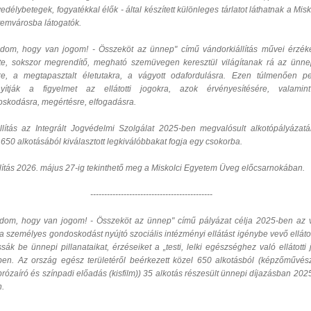
edélybetegek, fogyatékkal élők - által készített különleges tárlatot láthatnak a Misk
emvárosba látogatók.
dom, hogy van jogom! - Összeköt az ünnep" című vándorkiállítás művei érzék
te, sokszor megrendítő, megható szemüvegen keresztül világítanak rá az ünn
re, a megtapasztalt életutakra, a vágyott odafordulásra. Ezen túlmenően p
ányítják a figyelmet az ellátotti jogokra, azok érvényesítésére, valami
skodásra, megértésre, elfogadásra.
llítás az Integrált Jogvédelmi Szolgálat 2025-ben megvalósult alkotópályázat
 650 alkotásából kiválasztott legkiválóbbakat fogja egy csokorba.
llítás 2026. május 27-ig tekinthető meg a Miskolci Egyetem Üveg előcsarnokában.
--------------------------------------------
dom, hogy van jogom! - Összeköt az ünnep" című pályázat célja 2025-ben az v
a személyes gondoskodást nyújtó szociális intézményi ellátást igénybe vevő elláto
sák be ünnepi pillanataikat, érzéseiket a „testi, lelki egészséghez való ellátotti 
ben. Az ország egész területéről beérkezett közel 650 alkotásból (képzőművész
prózaíró és színpadi előadás (kisfilm)) 35 alkotás részesült ünnepi díjazásban 202
.