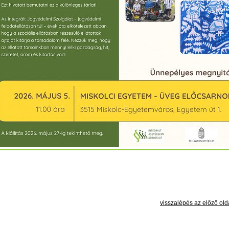
visszalépés az előző old