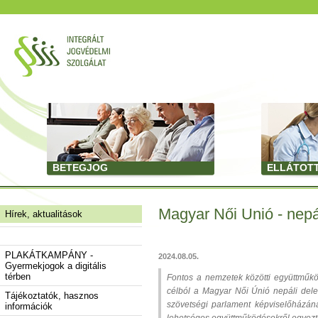
BETEGJOG
ELLÁTOT
Magyar Női Unió - nepá
Hírek, aktualitások
PLAKÁTKAMPÁNY -
2024.08.05.
Gyermekjogok a digitális
térben
Fontos a nemzetek közötti együttműk
célból a Magyar Női Únió nepáli deleg
Tájékoztatók, hasznos
szövetségi parlament képviselőházána
információk