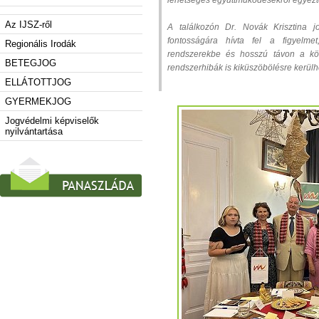
lehetséges együttműködésekről egyezte
Az IJSZ-ről
A találkozón Dr. Novák Krisztina jo
fontosságára hívta fel a figyelm
Regionális Irodák
rendszerekbe és hosszú távon a köz
BETEGJOG
rendszerhibák is kiküszöbölésre kerülh
ELLÁTOTTJOG
GYERMEKJOG
Jogvédelmi képviselők
nyilvántartása