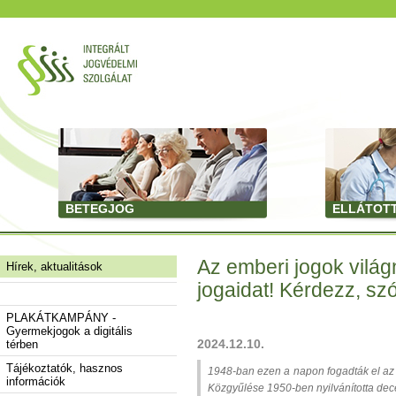
BETEGJOG
ELLÁTOT
Az emberi jogok világ
Hírek, aktualitások
jogaidat! Kérdezz, szól
PLAKÁTKAMPÁNY -
Gyermekjogok a digitális
2024.12.10.
térben
Tájékoztatók, hasznos
1948-ban ezen a napon fogadták el az
információk
Közgyűlése 1950-ben nyilvánította dec