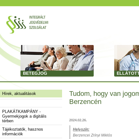
BETEGJOG
ELLÁTOT
Tudom, hogy van jogom!
Hírek, aktualitások
Berzencén
PLAKÁTKAMPÁNY -
Gyermekjogok a digitális
2024.02.26.
térben
Tájékoztatók, hasznos
Helyszín:
információk
Berzencei Zrínyi Miklós