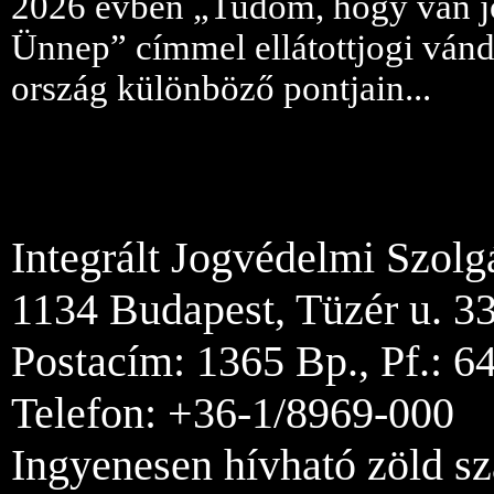
2026 évben „Tudom, hogy van j
Ünnep” címmel ellátottjogi vándo
ország különböző pontjain...
Integrált Jogvédelmi Szolg
1134 Budapest, Tüzér u. 33
Postacím: 1365 Bp., Pf.: 6
Telefon: +36-1/8969-000
Ingyenesen hívható zöld s