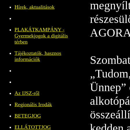
megnyílt
Hírek, aktualitások
részesül
AGORA-
PLAKÁTKAMPÁNY -
Gyermekjogok a digitális
térben
Tájékoztatók, hasznos
Szombath
információk
„Tudom,
Ünnep” c
Az IJSZ-ről
alkotópá
Regionális Irodák
összeállí
BETEGJOG
kedden 
ELLÁTOTTJOG