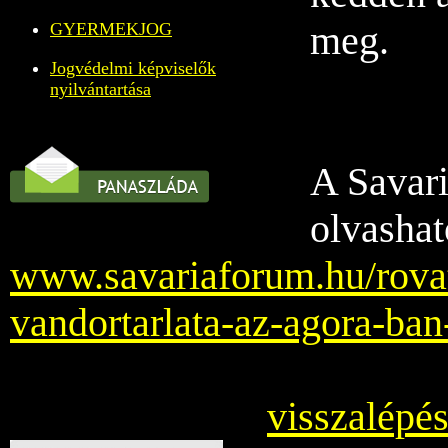
meg.
GYERMEKJOG
Jogvédelmi képviselők
nyilvántartása
A Savar
olvashat
www.savariaforum.hu/rovat/
vandortarlata-az-agora-ba
visszalépés