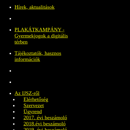
Hírek, aktualitások
PLAKÁTKAMPÁNY -
Gyermekjogok a digitális
térben
Tájékoztatók, hasznos
információk
Az IJSZ-ről
Elérhetőség
Szervezet
Ügyrend
2017. évi beszámoló
2018.évi beszámoló
2019. évi beszámoló