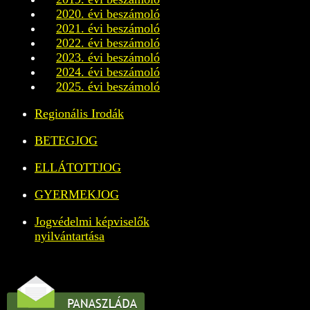
2020. évi beszámoló
2021. évi beszámoló
2022. évi beszámoló
2023. évi beszámoló
2024. évi beszámoló
2025. évi beszámoló
Regionális Irodák
BETEGJOG
ELLÁTOTTJOG
GYERMEKJOG
Jogvédelmi képviselők
nyilvántartása