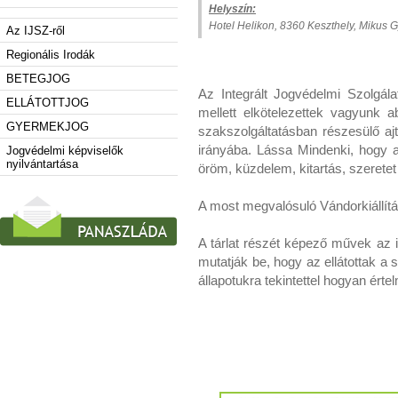
Helyszín:
Hotel Helikon, 8360 Keszthely, Mikus G
Az IJSZ-ről
Regionális Irodák
BETEGJOG
Az Integrált Jogvédelmi Szolgála
ELLÁTOTTJOG
mellett elkötelezettek vagyunk 
GYERMEKJOG
szakszolgáltatásban részesülő ajt
irányába. Lássa Mindenki, hogy az
Jogvédelmi képviselők
nyilvántartása
öröm, küzdelem, kitartás, szeretet
A most megvalósuló Vándorkiállítás 
A tárlat részét képező művek az
mutatják be, hogy az ellátottak a 
állapotukra tekintettel hogyan értel