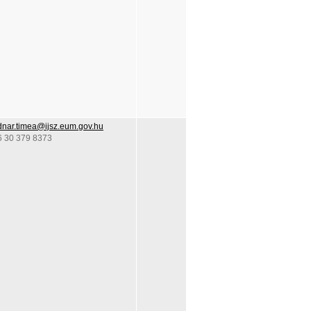
nar.timea@ijsz.eum.gov.hu
6 30 379 8373