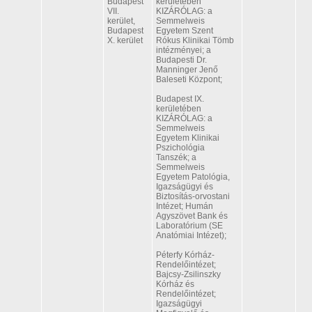
Budapest
kerületében
VII.
KIZÁRÓLAG: a
kerület,
Semmelweis
Budapest
Egyetem Szent
X. kerület
Rókus Klinikai Tömb
intézményei; a
Budapesti Dr.
Manninger Jenő
Baleseti Központ;
Budapest IX.
kerületében
KIZÁRÓLAG: a
Semmelweis
Egyetem Klinikai
Pszichológia
Tanszék; a
Semmelweis
Egyetem Patológia,
Igazságügyi és
Biztosítás-orvostani
Intézet; Humán
Agyszövet Bank és
Laboratórium (SE
Anatómiai Intézet);
Péterfy Kórház-
Rendelőintézet;
Bajcsy-Zsilinszky
Kórház és
Rendelőintézet;
Igazságügyi