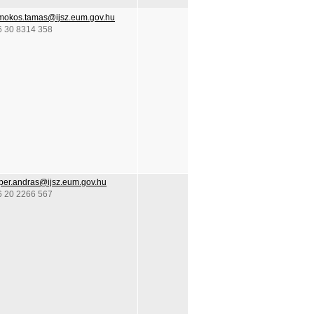
mokos.tamas@ijsz.eum.gov.hu
6 30 8314 358
per.andras@ijsz.eum.gov.hu
6 20 2266 567