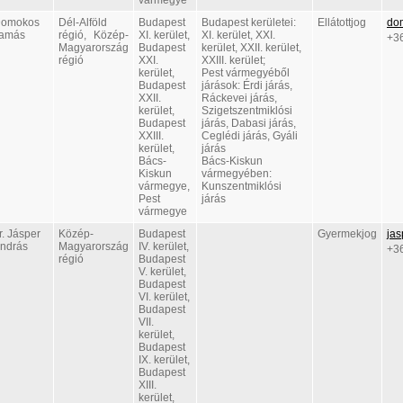
vármegye
omokos
Dél-Alföld
Budapest
Budapest kerületei:
Ellátottjog
do
amás
régió, Közép-
XI. kerület,
XI. kerület, XXI.
+3
Magyarország
Budapest
kerület, XXII. kerület,
régió
XXI.
XXIII. kerület;
kerület,
Pest vármegyéből
Budapest
járások: Érdi járás,
XXII.
Ráckevei járás,
kerület,
Szigetszentmiklósi
Budapest
járás, Dabasi járás,
XXIII.
Ceglédi járás, Gyáli
kerület,
járás
Bács-
Bács-Kiskun
Kiskun
vármegyében:
vármegye,
Kunszentmiklósi
Pest
járás
vármegye
r. Jásper
Közép-
Budapest
Gyermekjog
jas
ndrás
Magyarország
IV. kerület,
+3
régió
Budapest
V. kerület,
Budapest
VI. kerület,
Budapest
VII.
kerület,
Budapest
IX. kerület,
Budapest
XIII.
kerület,