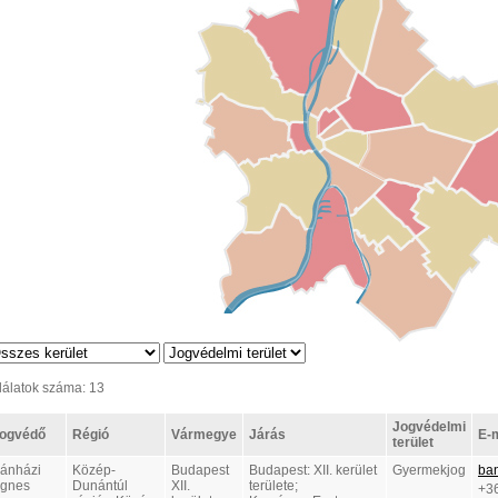
lálatok száma: 13
Jogvédelmi
ogvédő
Régió
Vármegye
Járás
E-m
terület
ánházi
Közép-
Budapest
Budapest: XII. kerület
Gyermekjog
ba
gnes
Dunántúl
XII.
területe;
+3