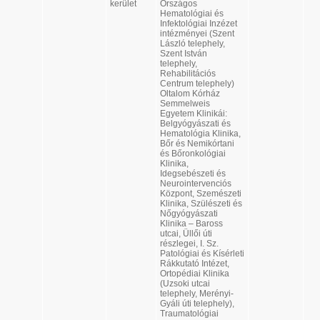
kerület
Országos
Hematológiai és
Infektológiai Inzézet
intézményei (Szent
László telephely,
Szent István
telephely,
Rehabilitációs
Centrum telephely)
Oltalom Kórház
Semmelweis
Egyetem Klinikái:
Belgyógyászati és
Hematológia Klinika,
Bőr és Nemikórtani
és Bőronkológiai
Klinika,
Idegsebészeti és
Neurointervenciós
Központ, Szemészeti
Klinika, Szülészeti és
Nőgyógyászati
Klinika – Baross
utcai, Üllői úti
részlegei, I. Sz.
Patológiai és Kísérleti
Rákkutató Intézet,
Ortopédiai Klinika
(Uzsoki utcai
telephely, Merényi-
Gyáli úti telephely),
Traumatológiai