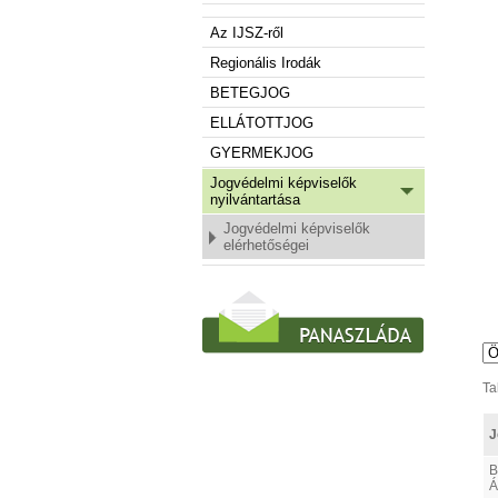
Az IJSZ-ről
Regionális Irodák
BETEGJOG
ELLÁTOTTJOG
GYERMEKJOG
Jogvédelmi képviselők
nyilvántartása
Jogvédelmi képviselők
elérhetőségei
Ta
J
B
Á