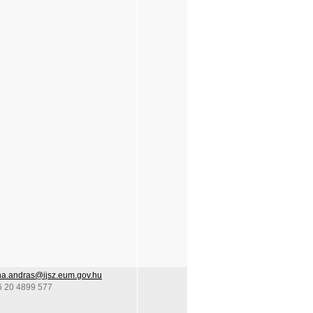
na.andras@ijsz.eum.gov.hu
6 20 4899 577