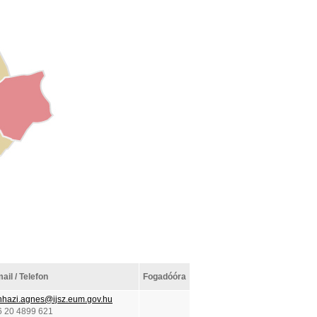
ail / Telefon
Fogadóóra
nhazi.agnes@ijsz.eum.gov.hu
6 20 4899 621