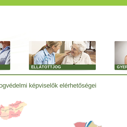
ELLÁTOTTJOG
GYE
ogvédelmi képviselők elérhetőségei