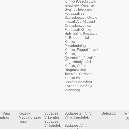
Klinika (Uzsoki utcai
telephely, Merényi-
Gyáli úti telephely),
Fogászati és
Szájsebészeti Oktató
Intézet, Arc-Állcsont-
Szájsebészeti és
Fogászati Klinika,
Helyreállító Fogászati
és Endodonciai
Klinika,
Paradontológiai
Klinika, Fogpótlástani
Klinika,
Gyermekfogászati és
Fogszabályozási
Klinika, Orális
Diagnosztikai
Tanszék; Geriátriai
Klinika és
Ápolástudományi
Központ (Merényi
telephely)
r. Mina
Közép-
Budapest
Budapesten: V; VI;
Betegjog
mi
ndrás
Magyarország
V. kerület,
VII; X; kerületek
+3
régió
Budapest
VI. kerület,
Budapest VIII.