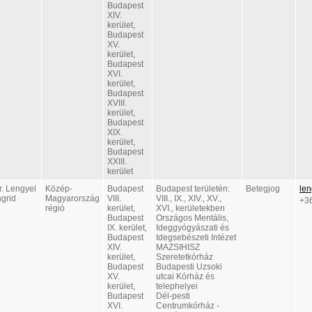
Budapest
XIV.
kerület,
Budapest
XV.
kerület,
Budapest
XVI.
kerület,
Budapest
XVIII.
kerület,
Budapest
XIX.
kerület,
Budapest
XXIII.
kerület
r. Lengyel
Közép-
Budapest
Budapest területén:
Betegjog
len
ngrid
Magyarország
VIII.
VIII., IX., XIV., XV.,
+3
régió
kerület,
XVI., kerületekben
Budapest
Országos Mentális,
IX. kerület,
Ideggyógyászati és
Budapest
Idegsebészeti Intézet
XIV.
MAZSIHISZ
kerület,
Szeretetkórház
Budapest
Budapesti Uzsoki
XV.
utcai Kórház és
kerület,
telephelyei
Budapest
Dél-pesti
XVI.
Centrumkórház -