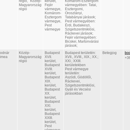
régió, Közép-
kerület,
Komárom-Esztergom
Magyarország
Fejér
vármegyében: Tatai,
régió
vármegye,
Esztergomi,
Komárom-
Oroszlányi,
Esztergom
Tatabányai járások;
vármegye,
Pest vármegyében:
Pest
Érdi, Budakeszi,
vármegye
Szigetszentmiklósi,
Ráckevei járások;
Fejér vármegyében:
Bicskei, Martonvárási
járások;
odnár
Közép-
Budapest
Budapest területén:
Betegjog
bod
imea
Magyarország
XVII.
XVII., XVIII., XIX.; XX.;
+3
régió
kerület,
XXI.; XXIII.
Budapest
kerületekben
XVIII.
Pest vármegye
kerület,
területén:
Budapest
Aszódi, Gödöllői,
XIX.
Ráckevei,
kerület,
Szigetszentmiklósi,
Budapest
Gyáli és Vecsési
XX.
járásokban
kerület,
Budapest
XXI.
kerület,
Budapest
XXIII.
kerület,
Pest