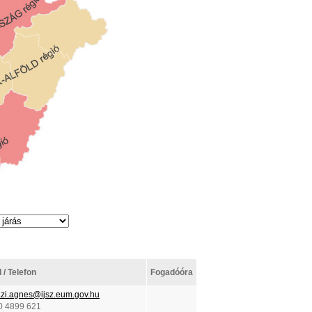
 / Telefon
Fogadóóra
zi.agnes@ijsz.eum.gov.hu
0 4899 621