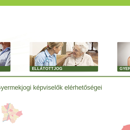
ELLÁTOTTJOG
GYE
yermekjogi képviselők elérhetőségei