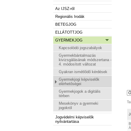
Az IJSZ-ről
Regionális Irodák
BETEGJOG
ELLÁTOTTJOG
GYERMEKJOG
Kapcsolódó jogszabályok
Gyermekbántalmazás
kivizsgálásának módszertana -
4. módosított változat
Gyakran ismétlődő kérdések
Gyermekjogi képviselők
elérhetőségei
Gyermekjogok a digitális
térben
Ta
Mesekönyv a gyermeki
jogokról
J
Jogvédelmi képviselők
nyilvántartása
B
Á