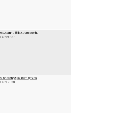
k.zsuzsanna@ijsz.eum.gov.hu
0 4899 637
si.andrea@ijsz.eum.gov.hu
0 489 9538