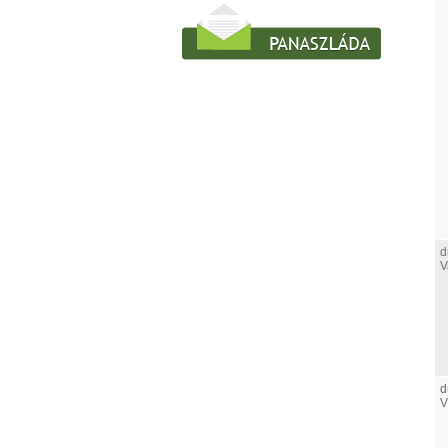
d
V
d
V