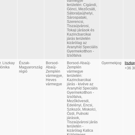
vármegye
területén: Cigándi,
Gönci, Mezőcsáti,
Sátoraljaújhelyi,
Sárospataki,
Szerencsi,
Tiszaújvárosi,
Tokaji járások és
Kazincbarcikai
járás területén
kizárólag az
Aranyhíd Speciális
Gyermekotthon -
Izsófalva
r. Liszkay
Észak-
Borsod-
Borsod-Abaúj-
Gyermekjog
liszk
ónika
Magyarország
Abaúj-
Zemplén
+36 3
régió
Zemplén
vármegye
vármegye,
területén:
Heves
Kazincbarcikai
vármegye
járás - kivéve az
Aranyhíd Speciális
Gyermekotthon -
Izsófalva,
Mezőkövesdi,
Edelényi, Encsi,
Szikszói, Miskolci,
Ózdi, Putnoki
járások,
Tiszaújvárosi járás
területén -
kizárólag Katica
Különleges