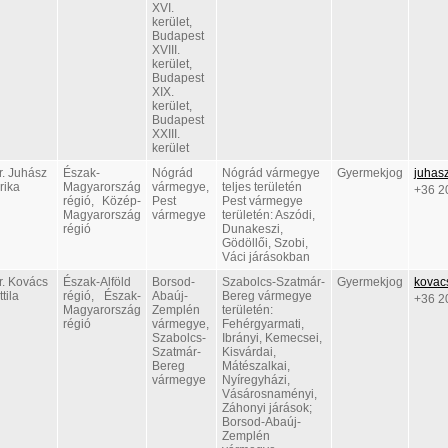
XVI.
kerület,
Budapest
XVIII.
kerület,
Budapest
XIX.
kerület,
Budapest
XXIII.
kerület
r. Juhász
Észak-
Nógrád
Nógrád vármegye
Gyermekjog
juhas
rika
Magyarország
vármegye,
teljes területén
+36 2
régió, Közép-
Pest
Pest vármegye
Magyarország
vármegye
területén: Aszódi,
régió
Dunakeszi,
Gödöllői, Szobi,
Váci járásokban
r. Kovács
Észak-Alföld
Borsod-
Szabolcs-Szatmár-
Gyermekjog
kovacs
ttila
régió, Észak-
Abaúj-
Bereg vármegye
+36 2
Magyarország
Zemplén
területén:
régió
vármegye,
Fehérgyarmati,
Szabolcs-
Ibrányi, Kemecsei,
Szatmár-
Kisvárdai,
Bereg
Mátészalkai,
vármegye
Nyíregyházi,
Vásárosnaményi,
Záhonyi járások;
Borsod-Abaúj-
Zemplén