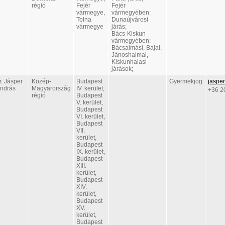
régió
Fejér
Fejér
vármegye,
vármegyében:
Tolna
Dunaújvárosi
vármegye
járás;
Bács-Kiskun
vármegyében:
Bácsalmási, Bajai,
Jánoshalmai,
Kiskunhalasi
járások;
r. Jásper
Közép-
Budapest
Gyermekjog
jaspe
ndrás
Magyarország
IV. kerület,
+36 2
régió
Budapest
V. kerület,
Budapest
VI. kerület,
Budapest
VII.
kerület,
Budapest
IX. kerület,
Budapest
XIII.
kerület,
Budapest
XIV.
kerület,
Budapest
XV.
kerület,
Budapest