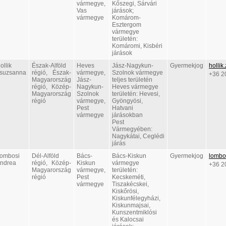
vármegye,
Kőszegi, Sárvári
Vas
járások;
vármegye
Komárom-
Esztergom
vármegye
területén:
Komáromi, Kisbéri
járások
ollik
Észak-Alföld
Heves
Jász-Nagykun-
Gyermekjog
holli
suzsanna
régió, Észak-
vármegye,
Szolnok vármegye
+36 2
Magyarország
Jász-
teljes területén
régió, Közép-
Nagykun-
Heves vármegye
Magyarország
Szolnok
területén: Hevesi,
régió
vármegye,
Gyöngyösi,
Pest
Hatvani
vármegye
járásokban
Pest
Vármegyében:
Nagykátai, Ceglédi
járás
ombosi
Dél-Alföld
Bács-
Bács-Kiskun
Gyermekjog
lombo
ndrea
régió, Közép-
Kiskun
vármegye
+36 2
Magyarország
vármegye,
területén:
régió
Pest
Kecskeméti,
vármegye
Tiszakécskei,
Kiskőrösi,
Kiskunfélegyházi,
Kiskunmajsai,
Kunszentmiklósi
és Kalocsai