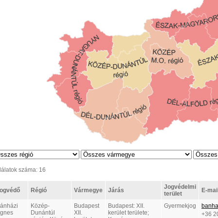
lálatok száma: 16
Jogvédelmi
ogvédő
Régió
Vármegye
Járás
E-mail
terület
ánházi
Közép-
Budapest
Budapest: XII.
Gyermekjog
banha
gnes
Dunántúl
XII.
kerület területe;
+36 2