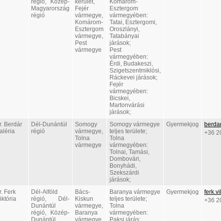
régió, Közép-
kerület,
Komárom-
Magyarország
Fejér
Esztergom
régió
vármegye,
vármegyében:
Komárom-
Tatai, Esztergomi,
Esztergom
Oroszlányi,
vármegye,
Tatabányai
Pest
járások;
vármegye
Pest
vármegyében:
Érdi, Budakeszi,
Szigetszentmiklósi,
Ráckevei járások;
Fejér
vármegyében:
Bicskei,
Martonvárási
járások;
r. Berdár
Dél-Dunántúl
Somogy
Somogy vármegye
Gyermekjog
berda
aléria
régió
vármegye,
teljes területe;
+36 2
Tolna
Tolna
vármegye
vármegyében:
Tolnai, Tamási,
Dombovári,
Bonyhádi,
Szekszárdi
járások;
r. Ferk
Dél-Alföld
Bács-
Baranya vármegye
Gyermekjog
ferk.v
iktória
régió, Dél-
Kiskun
teljes területe;
+36 2
Dunántúl
vármegye,
Tolna
régió, Közép-
Baranya
vármegyében:
Dunántúl
vármegye,
Paksi járás;