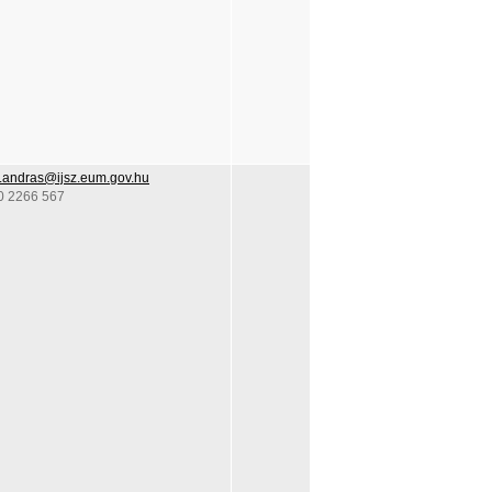
r.andras@ijsz.eum.gov.hu
0 2266 567