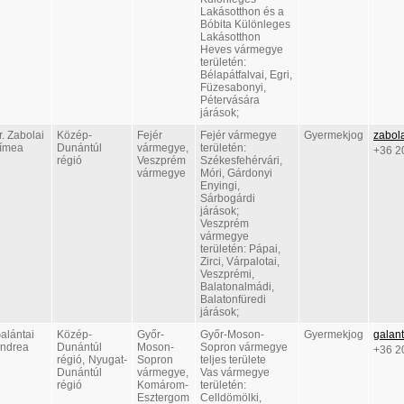
Lakásotthon és a
Bóbita Különleges
Lakásotthon
Heves vármegye
területén:
Bélapátfalvai, Egri,
Füzesabonyi,
Pétervására
járások;
r. Zabolai
Közép-
Fejér
Fejér vármegye
Gyermekjog
zabol
ímea
Dunántúl
vármegye,
területén:
+36 2
régió
Veszprém
Székesfehérvári,
vármegye
Móri, Gárdonyi
Enyingi,
Sárbogárdi
járások;
Veszprém
vármegye
területén: Pápai,
Zirci, Várpalotai,
Veszprémi,
Balatonalmádi,
Balatonfüredi
járások;
alántai
Közép-
Győr-
Győr-Moson-
Gyermekjog
galan
ndrea
Dunántúl
Moson-
Sopron vármegye
+36 2
régió, Nyugat-
Sopron
teljes területe
Dunántúl
vármegye,
Vas vármegye
régió
Komárom-
területén:
Esztergom
Celldömölki,