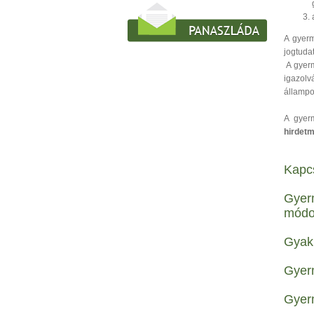
A gyerm
jogtuda
A gyerm
igazolv
állampo
A gyerm
hirdet
Kapc
Gyer
módos
Gyak
Gyerm
Gyerm