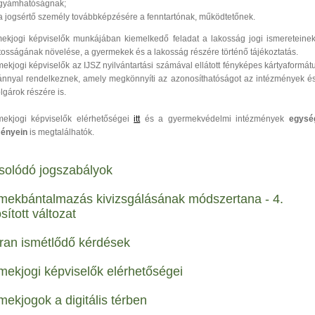
gyámhatóságnak;
a jogsértő személy továbbképzésére a fenntartónak, működtetőnek.
ekjogi képviselők munkájában kiemelkedő feladat a lakosság jogi ismereteine
tosságának növelése, a gyermekek és a lakosság részére történő tájékoztatás.
ekjogi képviselők az IJSZ nyilvántartási számával ellátott fényképes kártyaformá
ánnyal rendelkeznek, amely megkönnyíti az azonosíthatóságot az intézmények é
lgárok részére is.
ekjogi képviselők elérhetőségei
itt
és a gyermekvédelmi intézmények
egysé
ményein
is megtalálhatók.
solódó jogszabályok
mekbántalmazás kivizsgálásának módszertana - 4.
ított változat
ran ismétlődő kérdések
ekjogi képviselők elérhetőségei
ekjogok a digitális térben