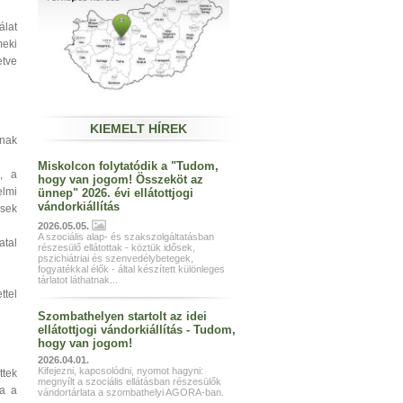
álat
meki
etve
KIEMELT HÍREK
nak
Miskolcon folytatódik a "Tudom,
n, a
hogy van jogom! Összeköt az
elmi
ünnep" 2026. évi ellátottjogi
vándorkiállítás
ések
2026.05.05.
A szociális alap- és szakszolgáltatásban
atal
részesülő ellátottak - köztük idősek,
pszichiátriai és szenvedélybetegek,
fogyatékkal élők - által készített különleges
tárlatot láthatnak...
ttel
Szombathelyen startolt az idei
ellátottjogi vándorkiállítás - Tudom,
hogy van jogom!
2026.04.01.
Kifejezni, kapcsolódni, nyomot hagyni:
ttek
megnyílt a szociális ellátásban részesülők
ra a
vándortárlata a szombathelyi AGORA-ban.