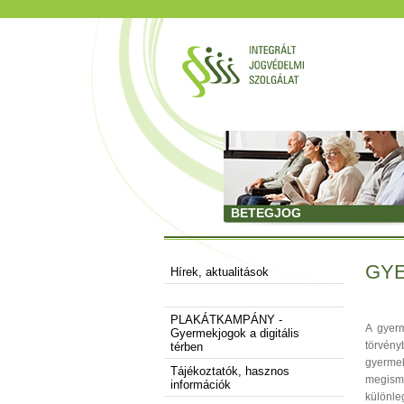
BETEGJOG
GY
Hírek, aktualitások
PLAKÁTKAMPÁNY -
A gyer
Gyermekjogok a digitális
törvény
térben
gyerme
Tájékoztatók, hasznos
megisme
információk
különle