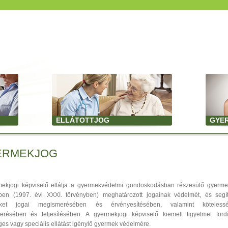
ELLÁTOTTJOG
GYE
ERMEKJOG
mekjogi képviselő ellátja a gyermekvédelmi gondoskodásban részesülő gyerm
ben (1997. évi XXXI. törvényben) meghatározott jogainak védelmét, és segí
ket jogai megismerésében és érvényesítésében, valamint kötelessé
résében és teljesítésében. A gyermekjogi képviselő kiemelt figyelmet ford
ges vagy speciális ellátást igénylő gyermek védelmére.