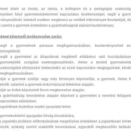
emmel kíséri az óvoda, az iskola, a kollégium és a pedagógiai szakszolg
ényeiben folyó gyermekvédelemmel kapcsolatos tevékenységet, segíti a gyer
rvényesülését. Indokolt esetben megkeresi az említett intézmények fenntartóját, ill
 szerint a gyermek érdekében a gyámhatóságnál eljárást kezdeményez.
kjogi képviselő tevékenysége során:
segít a gyermeknek panasza megfogalmazásában, kezdeményezheti an
kivizsgálását;
segíti a gyermeket az állapotának megfelelő ellátáshoz való hozzájutásba
gyermekjóléti szolgálat esetmegbeszélésén, illetve a területi gyermekvéd
szakszolgálat elhelyezési értekezletén az ezzel kapcsolatos megjegyzések, kérd
megfogalmazásában;
eljár a gyermek szülője vagy más törvényes képviselője, a gyermek, illetve fi
felnőtt, valamint a gyermek-önkormányzat felkérése alapján,
eljár az érdek-képviseleti fórum megkeresése alapján;
a gyámhatóság kirendelése alapján képviseli a gyermeket a nevelési felügyele
kapcsolatos eljárásban;
jogsértések észlelése esetén javaslatot tehet:
gyermekvédelmi igazgatási bírság kiszabására;
a jogsértés jövőbeni előfordulásának megelőzése érdekében a jogsértéssel érinte
között, szükség szerint szakértők bevonásával, egyeztető megbeszélés tartásá