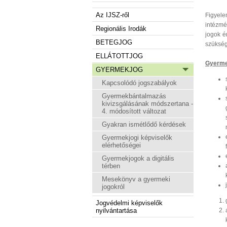
Az IJSZ-ről
Figyel
intézm
Regionális Irodák
jogok é
BETEGJOG
szükség
ELLÁTOTTJOG
Gyerme
GYERMEKJOG
Kapcsolódó jogszabályok
Gyermekbántalmazás
kivizsgálásának módszertana -
4. módosított változat
Gyakran ismétlődő kérdések
Gyermekjogi képviselők
elérhetőségei
Gyermekjogok a digitális
térben
Mesekönyv a gyermeki
jogokról
Jogvédelmi képviselők
nyilvántartása