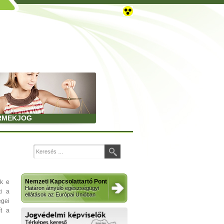
RMEKJOG
Nemzeti Kapcsolattartó Pont
ek e
Határon átnyúló egészségügyi
ti a
ellátások az Európai Unióban
gei
ít a