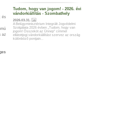
Tudom, hogy van jogom! - 2026. évi
vándorkiállítás - Szombathely
k és
2026.03.31.
A Belügyminisztérium Integrált Jogvédelmi
Szolgálata 2026 évben „Tudom, hogy van
tumú
jogom! Összeköt az Ünnep” címmel
s az
ellátottjogi vándorkiállítást szervez az ország
különböző pontjain...
ges