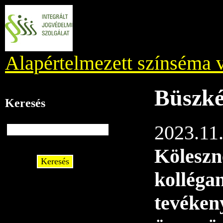
Alapértelmezett színséma v
Büszk
Keresés
2023.11.
Köleszn
Keresés
kolléga
tevéken