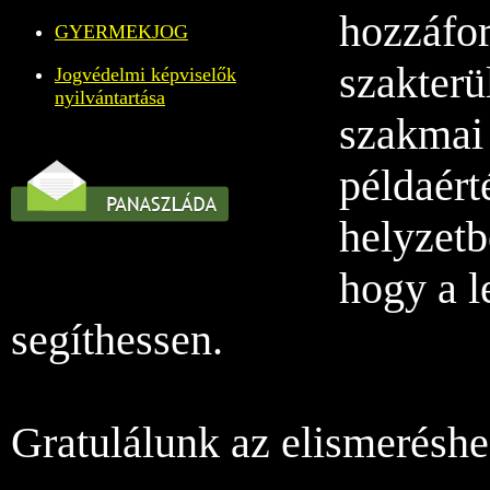
hozzáfor
GYERMEKJOG
szakterü
Jogvédelmi képviselők
nyilvántartása
szakmai 
példaért
helyzetb
hogy a l
segíthessen.
Gratulálunk az elismeréshe