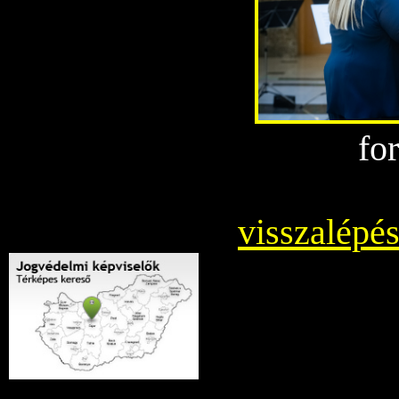
fo
visszalépés