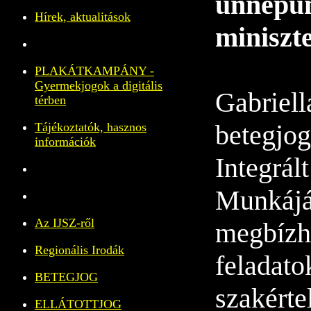
ünnepün
Hírek, aktualitások
miniszte
PLAKÁTKAMPÁNY -
Gyermekjogok a digitális
Gabriella
térben
betegjog
Tájékoztatók, hasznos
információk
Integrál
Munkájá
Az IJSZ-ről
megbízha
Regionális Irodák
feladato
BETEGJOG
szakérte
ELLÁTOTTJOG