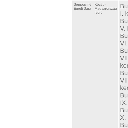
Somogyiné
Közép-
Bu
Egedi Sára
Magyarország
I. 
régió
Bu
V. 
Bu
VI.
Bu
VII
ker
Bu
VII
ker
Bu
IX.
Bu
X. 
Bu