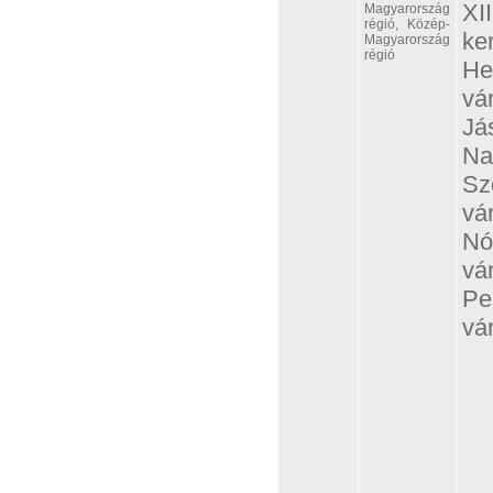
XII
Magyarország
régió, Közép-
ker
Magyarország
régió
He
vá
Já
Na
Sz
vá
Nó
vá
Pe
vá