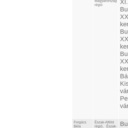
XI.
Magyarország
régió
Bu
XX
ker
Bu
XX
ker
Bu
XXI
ker
Bá
Ki
vá
Pe
vá
Forgács
Észak-Alföld
Bu
Béla
régió, Észak-