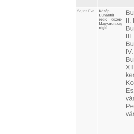
Sajtos Éva
Közép-
Bu
Dunántúl
II.
régió, Közép-
Magyarország
Bu
régió
III
Bu
IV.
Bu
XII
ker
Ko
Es
vá
Pe
vá