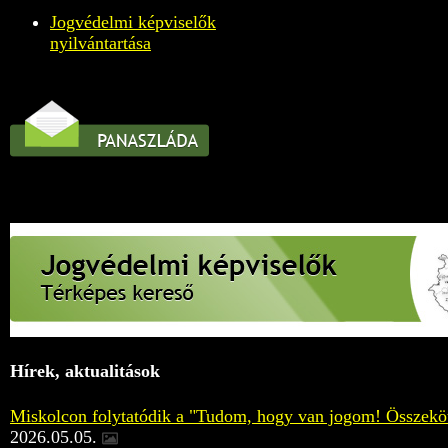
Jogvédelmi képviselők
nyilvántartása
Hírek, aktualitások
Miskolcon folytatódik a "Tudom, hogy van jogom! Összeköt a
2026.05.05.