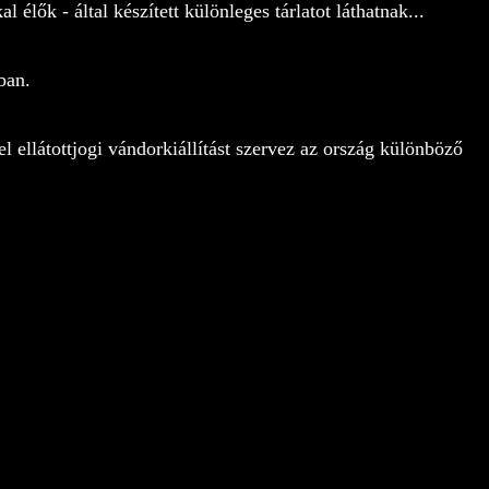
 élők - által készített különleges tárlatot láthatnak...
ban.
llátottjogi vándorkiállítást szervez az ország különböző