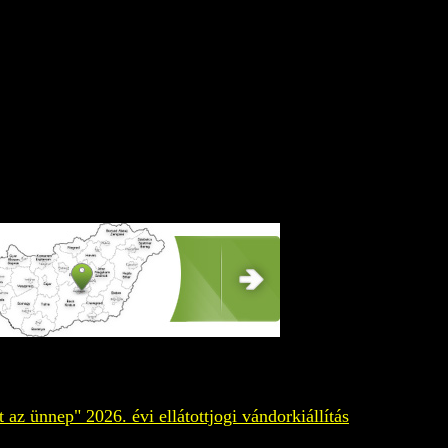
z ünnep" 2026. évi ellátottjogi vándorkiállítás